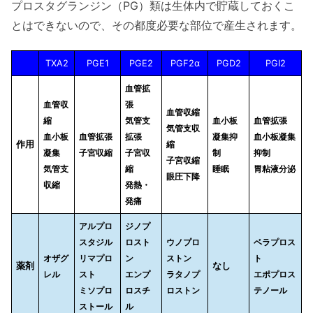
プロスタグランジン（PG）類は生体内で貯蔵しておくこ
とはできないので、その都度必要な部位で産生されます。
TXA2
PGE1
PGE2
PGF2α
PGD2
PGI2
血管拡
血管収
張
血管収縮
縮
気管支
血小板
血管拡張
気管支収
血小板
血管拡張
拡張
凝集抑
血小板凝集
作用
縮
凝集
子宮収縮
子宮収
制
抑制
子宮収縮
気管支
縮
睡眠
胃粘液分泌
眼圧下降
収縮
発熱・
発痛
アルプロ
ジノプ
スタジル
ロスト
ウノプロ
ベラプロス
オザグ
リマプロ
ン
ストン
ト
薬剤
なし
レル
スト
エンプ
ラタノプ
エポプロス
ミソプロ
ロスチ
ロストン
テノール
ストール
ル