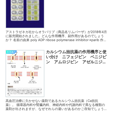
アストラゼネカ社からオラパリブ（商品名リムパーザ）が2018年4月
に販売開始されました。どんな作用機序、副作用があるのでしょう
か？ 名前の由来 poly ADP ribose polymerase inhibitor→parib 作用
機序〜...
カルシウム拮抗薬の作用機序と使
作用機序
い分け ニフェジピン ベニジピ
ン アムロジピン アゼルニジピ
ン
高血圧治療に欠かせない薬剤であるカルシウム拮抗薬（Ca拮抗
薬）。 循環器内科や腎臓内科、神経内科や代謝内科で異なる種類の
薬剤が出されますが、なぜそれらの違いがあるのかご存知でしょう
か？ 私はわからなかったのでどんな特徴があるのか調べてみまし...