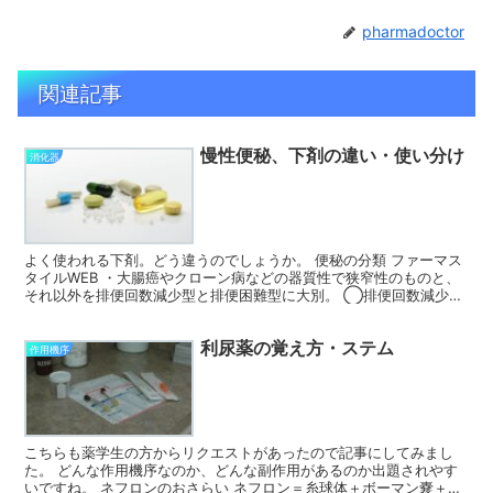
pharmadoctor
関連記事
慢性便秘、下剤の違い・使い分け
消化器
よく使われる下剤。どう違うのでしょうか。 便秘の分類 ファーマス
タイルWEB ・大腸癌やクローン病などの器質性で狭窄性のものと、
それ以外を排便回数減少型と排便困難型に大別。 ◯排便回数減少型
週3回未満の排便（蠕動運動が低下と食物繊維不足）...
利尿薬の覚え方・ステム
作用機序
こちらも薬学生の方からリクエストがあったので記事にしてみまし
た。 どんな作用機序なのか、どんな副作用があるのか出題されやす
いですね。 ネフロンのおさらい ネフロン＝糸球体＋ボーマン嚢＋尿