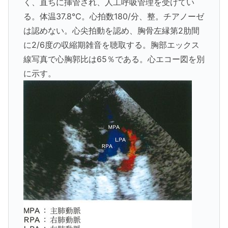
く、直ちに挿管され、人工呼吸管理を受けてい
る。体温37.8℃。心拍数180/分、整。チアノーゼ
は認めない。心尖拍動を認め、胸骨左縁第2肋間
に2/6度の収縮期雑音を聴取する。胸部エックス
線写真で心胸郭比は65％である。心エコー図を別
に示す。