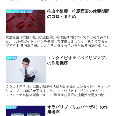
細管でしたね。 順に、近位尿細管、ヘンレループ、遠位尿...
抗血小板薬・抗凝固薬の休薬期間
医療従事者に必須の知識
のゴロ・まとめ
抗血栓薬（抗血小板と抗凝固薬）の休薬期間についてまとめてみまし
た。 以下のガイドラインを参照して作成しましたが、あくまでも目
安です！ 各病院で細かいところが異なっているため各病院の取り決
めに従ってください。 参照したガイドライン ・循環器疾...
エンタイビオ ®（ベドリズマブ）
作用機序
の作用機序
２０１８年７月に武田の潰瘍性大腸炎治療薬のエンタイビオ ®（ベド
リズマブ）の承認が下りました。 ヒト化抗ヒトα4β7インテグリンモ
ノクローナル抗体製剤です。 中等症から重症の潰瘍性大腸炎の治療
及び維持療法 （既存治療で効果不十分な場合に限る...
オラパリブ（リムパーザ®）の作
作用機序
用機序