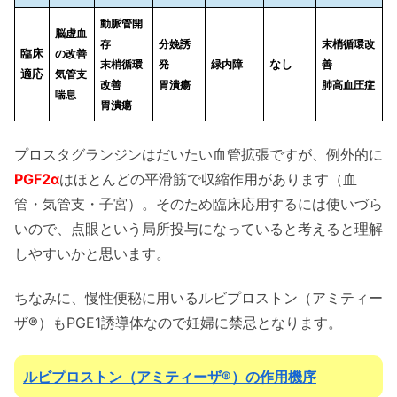
動脈管開
脳虚血
存
分娩誘
末梢循環改
臨床
の改善
末梢循環
発
緑内障
なし
善
適応
気管支
改善
胃潰瘍
肺高血圧症
喘息
胃潰瘍
プロスタグランジンはだいたい血管拡張ですが、例外的に
PGF2α
はほとんどの平滑筋で収縮作用があります（血
管・気管支・子宮）。そのため臨床応用するには使いづら
いので、点眼という局所投与になっていると考えると理解
しやすいかと思います。
ちなみに、慢性便秘に用いるルビプロストン（アミティー
ザ®️）もPGE1誘導体なので妊婦に禁忌となります。
ルビプロストン（アミティーザ®️）の作用機序