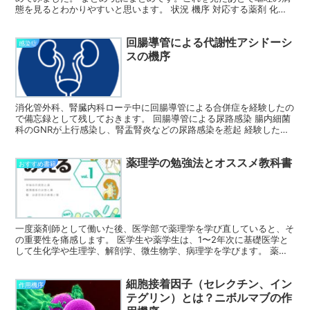
態を見るとわかりやすいと思います。 状況 機序 対応する薬剤 化学
療法の前 不安 抗不安薬 体動で増悪 めまいを伴...
回腸導管による代謝性アシドーシ
感染症
スの機序
消化管外科、腎臓内科ローテ中に回腸導管による合併症を経験したの
で備忘録として残しておきます。 回腸導管による尿路感染 腸内細菌
科のGNRが上行感染し、腎盂腎炎などの尿路感染を惹起 経験した症
例では糖尿病もあり、気腫性腎盂腎炎で敗血症性ショッ...
薬理学の勉強法とオススメ教科書
おすすめ書籍
一度薬剤師として働いた後、医学部で薬理学を学び直していると、そ
の重要性を痛感します。 医学生や薬学生は、1〜2年次に基礎医学と
して生化学や生理学、解剖学、微生物学、病理学を学びます。 薬学
生だった当時はイメージを持っていないために、何故これ...
細胞接着因子（セレクチン、イン
作用機序
テグリン）とは？ニボルマブの作