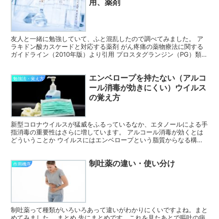
用、薬剤
友人と一緒に勉強していて、ふと混乱したので調べてみました。 ア
ラキドン酸カスケードと対応する薬剤 がん疼痛の薬物療法に関する
ガイドライン（2010年版）より引用 プロスタグランジン（PG）類は
生体内で貯蔵しておくことはできないので、その都度...
エンベロープを持たない（アルコ
勉強法・覚え方
ール消毒が効きにくい）ウイルス
の覚え方
新型コロナウイルスが猛威をふるっているなか、エタノールによる手
指消毒の重要性はさらに増しています。 アルコール消毒が効くとは
どういうことか ウイルスにはエンベロープという脂質からなる構造
をもつものがあります。 そのエンベロープに、感染を成立...
制吐薬の違い・使い分け
作用機序
制吐薬って種類がいろいろあって違いがわかりにくいですよね。まと
めてみました。 まとめ 先にまとめです。これを見たあとで嘔吐の病