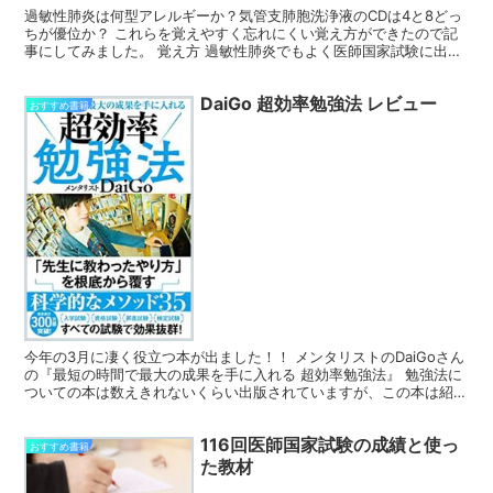
過敏性肺炎は何型アレルギーか？気管支肺胞洗浄液のCDは4と8どっ
ちが優位か？ これらを覚えやすく忘れにくい覚え方ができたので記
事にしてみました。 覚え方 過敏性肺炎でもよく医師国家試験に出題
される、夏型について記載しています。 夏型過敏性肺...
DaiGo 超効率勉強法 レビュー
おすすめ書籍
今年の3月に凄く役立つ本が出ました！！ メンタリストのDaiGoさん
の『最短の時間で最大の成果を手に入れる 超効率勉強法』 勉強法に
ついての本は数えきれないくらい出版されていますが、この本は紹介
されている全ての方法がエビデンスに基づいていま...
116回医師国家試験の成績と使っ
おすすめ書籍
た教材