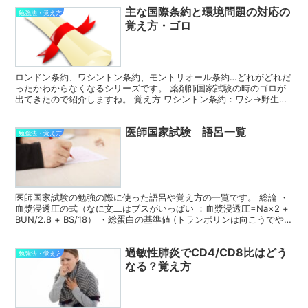
主な国際条約と環境問題の対応の
勉強法・覚え方
覚え方・ゴロ
ロンドン条約、ワシントン条約、モントリオール条約…どれがどれだ
ったかわからなくなるシリーズです。 薬剤師国家試験の時のゴロが
出てきたので紹介しますね。 覚え方 ワシントン条約：ワシ→野生動
物→野生動植物の保護 ロンドン条約：ロンドン→イギリ...
医師国家試験 語呂一覧
勉強法・覚え方
医師国家試験の勉強の際に使った語呂や覚え方の一覧です。 総論 ・
血漿浸透圧の式（なに文二はブスがいっぱい ：血漿浸透圧=Na×2 +
BUN/2.8 + BS/18） ・総蛋白の基準値 (トランポリンは向こうでや
れ：TP 6.5~8.0） ...
過敏性肺炎でCD4/CD8比はどう
勉強法・覚え方
なる？覚え方