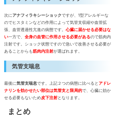
次に
アナフィラキシーショック
ですが、1型アレルギーな
のでヒスタミンなどの作用によって気管支収縮や血管拡
張、血管透過性亢進の病態です。
心臓に届かせる必要はな
い
一方で、
全身の血管に作用させる必要がある
ので筋肉内
注射です。ショック状態ですので急いで改善させる必要が
あることからも
筋肉内注射
が選ばれます。
気管支喘息
最後に
気管支喘息
です。上記２つの病態に比べると
アドレ
ナリンを効かせたい部位は気管支と限局的
で、心臓に効か
せる必要もないため
皮下注射
となります。
まとめ