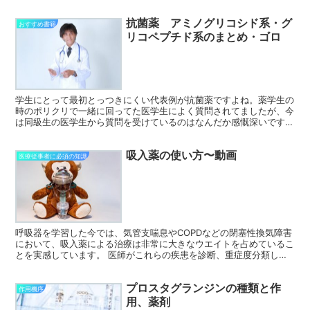
試験 110I13 入院中の患者に対して副腎皮質ス...
抗菌薬 アミノグリコシド系・グ
おすすめ書籍
リコペプチド系のまとめ・ゴロ
学生にとって最初とっつきにくい代表例が抗菌薬ですよね。薬学生の
時のポリクリで一緒に回ってた医学生によく質問されてましたが、今
は同級生の医学生から質問を受けているのはなんだか感慨深いです。
構造を見るなどの薬剤師の視点から、それぞれの特徴とゴ...
吸入薬の使い方〜動画
医療従事者に必須の知識
呼吸器を学習した今では、気管支喘息やCOPDなどの閉塞性換気障害
において、吸入薬による治療は非常に大きなウエイトを占めているこ
とを実感しています。 医師がこれらの疾患を診断、重症度分類し、
治療方針をしっかり考え抜いたとしても、患者さんがその...
プロスタグランジンの種類と作
作用機序
用、薬剤