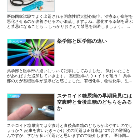
医師国家試験でよく出題される閉塞性肥大型心筋症。治療薬が病態を
悪化させるのか改善させるのか混乱しますよね。悪化する薬剤を選ぶ
と禁忌になることも… しっかりおさえて禁忌を回避しましょう。 閉
塞性肥大型心筋症の病態 より引用 閉塞性肥大型心筋症...
薬学部と医学部の違い
違いシリーズ
薬学部と医学部の違いについて記事にしてみました。 気付いたこと
があればまた追加していきます。 基礎医学のウエイトが違う！ 薬学
部の方が基礎医学が濃厚だと感じました。有機化学、物理化学、生化
学、分子生物学などなど…。そして薬学部では卒後にそれ...
ステロイド糖尿病の早期発見には
作用機序
空腹時と食後血糖のどちらをみる
か
ステロイド糖尿病では空腹時と食後高血糖のどちらが出やすいのでし
ょうか？ 記事を書いたきっかけ 次の問題は正答率は10%台の難問な
んですが、学びが多い問題だと思いますので紹介します。 医師国家