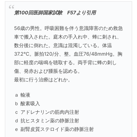
第100回医師国家試験 F57より引用
56歳の男性。呼吸困難を伴う意識障害のため救急
車で搬入された。庭木の手入れ中、蜂に刺され、
数分後に倒れた。意識は混濁している。体温
37.2℃。脈拍120/分、整。血圧76/48mmHg。胸
部に軽度の喘鳴を聴取する。両手背に蜂の刺し
傷、発赤および腫脹を認める。
最初に行う治療はどれか。
ａ 輸液
ｂ 酸素吸入
ｃ アドレナリンの筋肉内注射
ｄ 抗ヒスタミン薬の静脈注射
ｅ 副腎皮質ステロイド薬の静脈注射