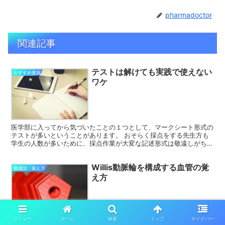
pharmadoctor
関連記事
テストは解けても実践で使えない
おすすめ書籍
ワケ
医学部に入ってから気づいたことの１つとして、マークシート形式の
テストが多いということがあります。 おそらく採点をする先生方も
学生の人数が多いために、採点作業が大変な記述形式は敬遠しがちな
のでしょうか。 でも記述とマークシートでは知識のレベル...
Willis動脈輪を構成する血管の覚
勉強法・覚え方
え方
Willis動脈輪を構成する血管って前大脳動脈と前交通動脈と…あれ？
メニュー
ホーム
検索
トップ
サイドバー
中大脳動脈が入るんだっけ？と混乱することがありませんか？ 今回