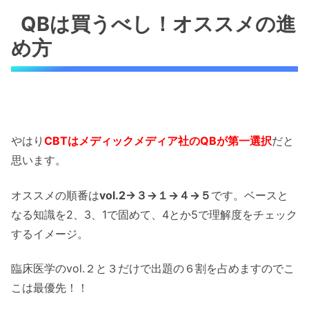
QBは買うべし！オススメの進
め方
やはり
CBTはメディックメディア社のQBが第一選択
だと
思います。
オススメの順番は
vol.2→３→１→４→５
です。ベースと
なる知識を2、3、1で固めて、4とか5で理解度をチェック
するイメージ。
臨床医学のvol.２と３だけで出題の６割を占めますのでこ
こは最優先！！