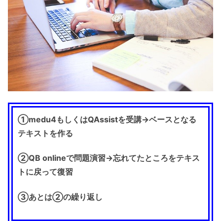
①medu4もしくはQAssistを受講→ベースとなる
テキストを作る
②QB onlineで問題演習→忘れてたところをテキス
トに戻って復習
③あとは②の繰り返し