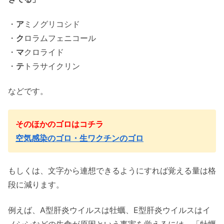
・
ア
ミノグリコシド
・
ク
ロラムフェニコール
・
マ
クロライド
・
テ
トラサイクリン
などです。
そのほかのゴロはコチラ
空気感染のゴロ・生ワクチンのゴロ
もしくは、文字から連想できるようにすれば覚える量は格
段に減ります。
例えば、A型肝炎ウイルスは牡蠣、E型肝炎ウイルスはイ
ノシシなどの生食が原因という事実を覚えるには、「牡蠣