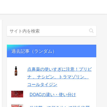
過去記事（ランダム）
点鼻薬の使いすぎに注意！プリビ
ナ 、ナシビン、トラマゾリン、
コールタイジン
DOACの違い・使い分け