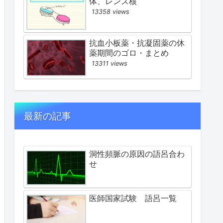
体、レンズ核
13358 views
抗血小板薬・抗凝固薬の休
薬期間のゴロ・まとめ
13311 views
最新の記事
洞性頻脈の原因の語呂合わ
せ
医師国家試験 語呂一覧