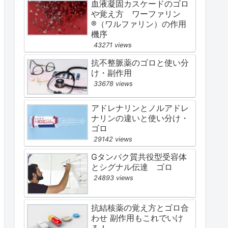
血液凝固カスケードのゴロ
や覚え方 ワーファリン
®（ワルファリン）の作用
機序
43271 views
抗不整脈薬のゴロと使い分
け・副作用
33678 views
アドレナリンとノルアドレ
ナリンの違いと使い分け・
ゴロ
29142 views
Gタンパク質共役型受容体
とシグナル伝達 ゴロ
24893 views
抗結核薬の覚え方とゴロ合
わせ 副作用もこれでいけ