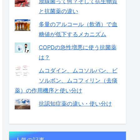
放線菌って何？そして抗生物質
と抗菌薬の違い
多量のアルコール（飲酒）で血
糖値が低下するメカニズム
COPDの急性増悪に使う抗菌薬
は？
ムコダイン、ムコソルバン、ビ
ソルボン、ムコフィリン（去痰
薬）の作用機序と使い分け
抗認知症薬の違い・使い分け
人気の記事