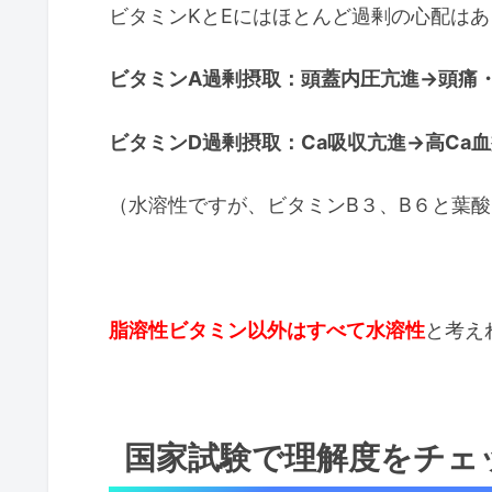
ビタミンKとEにはほとんど過剰の心配はあ
ビタミンA過剰摂取：頭蓋内圧亢進→頭痛
ビタミンD過剰摂取：Ca吸収亢進→高Ca
（水溶性ですが、ビタミンB３、B６と葉
脂溶性ビタミン以外はすべて水溶性
と考え
国家試験で理解度をチェ