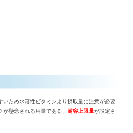
すいため水溶性ビタミンより摂取量に注意が必要
クが懸念される用量である、
耐容上限量
が設定さ