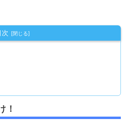
目次
け！