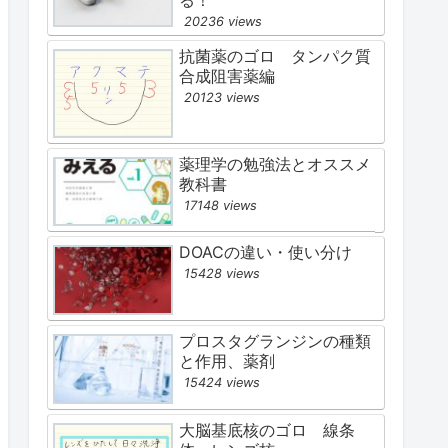
る！
20236 views
抗菌薬のゴロ タンパク質
合成阻害薬編
20123 views
薬理学の勉強法とオススメ
教科書
17148 views
DOACの違い・使い分け
15428 views
プロスタグランジンの種類
と作用、薬剤
15424 views
大脳基底核のゴロ 線条