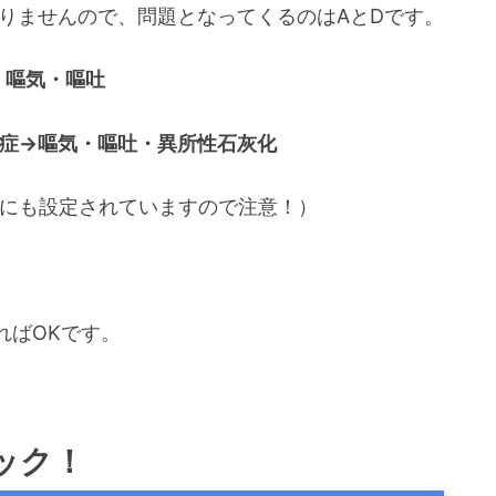
りませんので、問題となってくるのはAとDです。
・嘔気・嘔吐
血症→嘔気・嘔吐・異所性石灰化
酸にも設定されていますので注意！）
ればOKです。
ック！