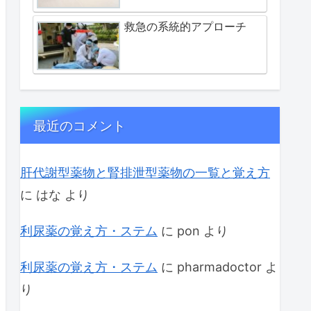
救急の系統的アプローチ
最近のコメント
肝代謝型薬物と腎排泄型薬物の一覧と覚え方
に
はな
より
利尿薬の覚え方・ステム
に
pon
より
利尿薬の覚え方・ステム
に
pharmadoctor
よ
り