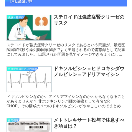
関連記事
ステロイドは強皮症腎クリーゼの
免疫・膠原病
リスク
ステロイドが強皮症腎クリーゼのリスクであるという問題が、最近医
師国家試験や薬剤師国家試験でよく出題されるので備忘録として記事
にしてみました。 出題された問題を見てイメージできるようにして
おきましょう。 国家試験問題で理解度をチェック 医師国...
ドキソルビシン＝ヒドロキシダウ
医療従事者に必須の知識
ノルビシン＝アドリアマイシン
ドキソルビシンなのか、アドリアマイシンなのかわからなくなること
がありませんか？ 非ホジキンリンパ腫の治療として有名なR-
CHOP。その構成の１つのドキソルビシンがややこしいのでまとめて
おきます。 アドリアマイシンは慣用名 ややこしくしている...
メトトレキサート投与で注意すべ
作用機序
き項目は？