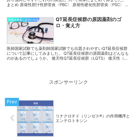
まとめ 原発性胆汁性胆管炎〈PBC〉 原発性硬化性胆管炎〈PSC〉 障
害部位 肝内胆管 肝内外胆管 癌 肝癌 胆管癌...
QT延長症候群の原因薬剤のゴ
医療従事者に必須の知識
ロ・覚え方
医師国家試験でも薬剤師国家試験でも出題されやすいQT延長症候群
について記事にしてみました。 QT延長症候群の原因薬剤はどんなも
のがあるのでしょうか。 後天性QT延長症候群（LQTS） 後天性（二
次性）LQTSは、安静時のQT時間は正常範囲か...
スポンサーリンク
リナクロチド（リンゼス®️）の作用機序と
エンテロトキシン