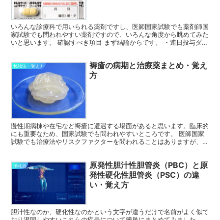
いろんな診療科で用いられる薬剤ですし、医師国家試験でも薬剤師国
家試験でも問われやすい薬剤ですので、いろんな角度から眺めてみた
いと思います。 確認すべき項目 まず結論からです。 ・連日投与ダメ
・妊婦禁忌 ・胸水や腹水禁忌 ・肝腎障害ダメ 有...
褥瘡の病期と治療薬まとめ・覚え
勉強法・覚え方
方
慢性期病棟や在宅など褥瘡に遭遇する場面があると思います。臨床的
にも重要なため、国家試験でも問われやすいところです。 医師国家
試験でも治療法やリスクファクターを問われることはありますが、具
体的な治療薬についてきかれることはあまりないので記事に...
原発性胆汁性胆管炎（PBC）と原
消化器
発性硬化性胆管炎（PSC）の違
い・覚え方
胆汁性なのか、硬化性なのかという文字が違うだけで名前がよく似て
おり混同しやすいこれらの疾患について簡単にまとめてみました。