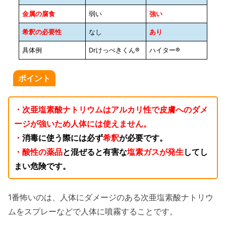
金属の腐食
弱い
強い
希釈の必要性
なし
あり
具体例
Drけっぺきくん®️
ハイター®️
ポイント
・次亜塩素酸ナトリウムはアルカリ性で皮膚へのダメ
ージが強いため人体には使えません。
・
消毒に使う際には必ず
希釈
が必要です。
・酸性の薬品
と混ぜると有害な
塩素ガスが発生
してし
まい危険です。
1番怖いのは、人体にダメージのある次亜塩素酸ナトリウ
ムをスプレーなどで人体に噴霧することです。