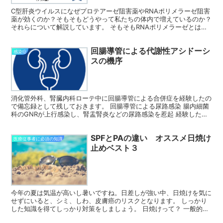
C型肝炎ウイルスになぜプロテアーゼ阻害薬やRNAポリメラーゼ阻害
薬が効くのか？そもそもどうやって私たちの体内で増えているのか？
それらについて解説しています。 そもそもRNAポリメラーゼとは？
＜前提知識＞プラス鎖・マイナス鎖とは？ 一本鎖...
回腸導管による代謝性アシドーシ
感染症
スの機序
消化管外科、腎臓内科ローテ中に回腸導管による合併症を経験したの
で備忘録として残しておきます。 回腸導管による尿路感染 腸内細菌
科のGNRが上行感染し、腎盂腎炎などの尿路感染を惹起 経験した症
例では糖尿病もあり、気腫性腎盂腎炎で敗血症性ショッ...
SPFとPAの違い オススメ日焼け
医療従事者に必須の知識
止めベスト３
今年の夏は気温が高いし暑いですね。日差しが強い中、日焼けを気に
せずにいると、シミ、しわ、皮膚癌のリスクとなります。 しっかり
した知識を得てしっかり対策をしましょう。 日焼けって？ 一般的に
いっしょくたにされていますが、本来は時系列に並んでい...