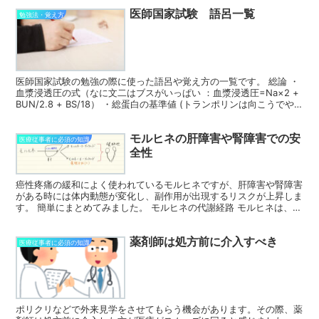
医師国家試験 語呂一覧
勉強法・覚え方
医師国家試験の勉強の際に使った語呂や覚え方の一覧です。 総論 ・
血漿浸透圧の式（なに文二はブスがいっぱい ：血漿浸透圧=Na×2 +
BUN/2.8 + BS/18） ・総蛋白の基準値 (トランポリンは向こうでや
れ：TP 6.5~8.0） ...
モルヒネの肝障害や腎障害での安
医療従事者に必須の知識
全性
癌性疼痛の緩和によく使われているモルヒネですが、肝障害や腎障害
がある時には体内動態が変化し、副作用が出現するリスクが上昇しま
す。 簡単にまとめてみました。 モルヒネの代謝経路 モルヒネは、肝
臓でグルクロン酸抱合を受け、薬効のないモルヒネー３...
薬剤師は処方前に介入すべき
医療従事者に必須の知識
ポリクリなどで外来見学をさせてもらう機会があります。その際、薬