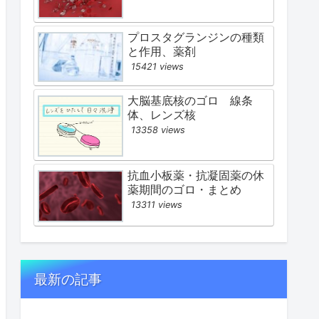
プロスタグランジンの種類
と作用、薬剤
15421 views
大脳基底核のゴロ 線条
体、レンズ核
13358 views
抗血小板薬・抗凝固薬の休
薬期間のゴロ・まとめ
13311 views
最新の記事