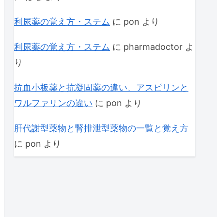
利尿薬の覚え方・ステム
に
pon
より
利尿薬の覚え方・ステム
に
pharmadoctor
よ
り
抗血小板薬と抗凝固薬の違い、アスピリンと
ワルファリンの違い
に
pon
より
肝代謝型薬物と腎排泄型薬物の一覧と覚え方
に
pon
より