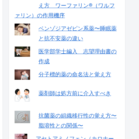
え方 ワーファリン®（ワルフ
ァリン）の作用機序
ベンゾジアゼピン系薬〜睡眠薬
と抗不安薬の違い
医学部学士編入 志望理由書の
作成
分子標的薬の命名法と覚え方
薬剤師は処方前に介入すべき
抗菌薬の組織移行性の覚え方〜
脂溶性との関係〜
アセトアミノフェン（カロナー