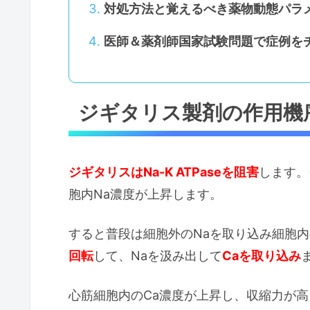
対処方法と覚えるべき薬物動態パラ
医師＆薬剤師国家試験問題で症例を
ジギタリス製剤の作用機
ジギタリスはNa-K ATPaseを阻害
します。
胞内Na濃度が上昇します。
すると普段は細胞外のNaを取り込み細胞内
回転
して、Naを汲み出して
Caを取り込み
心筋細胞内のCa濃度が上昇し、収縮力が