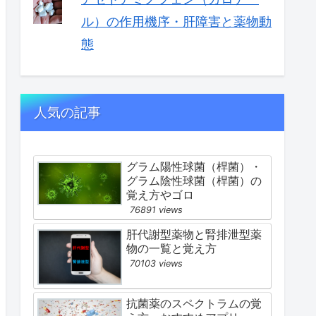
ル）の作用機序・肝障害と薬物動
態
人気の記事
グラム陽性球菌（桿菌）・
グラム陰性球菌（桿菌）の
覚え方やゴロ
76891 views
肝代謝型薬物と腎排泄型薬
物の一覧と覚え方
70103 views
抗菌薬のスペクトラムの覚