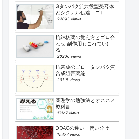
Gタンパク質共役型受容体
とシグナル伝達 ゴロ
24893 views
抗結核薬の覚え方とゴロ合
わせ 副作用もこれでいけ
る！
20236 views
抗菌薬のゴロ タンパク質
合成阻害薬編
20118 views
薬理学の勉強法とオススメ
教科書
17147 views
DOACの違い・使い分け
15427 views