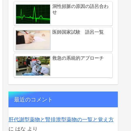
洞性頻脈の原因の語呂合わ
せ
医師国家試験 語呂一覧
救急の系統的アプローチ
最近のコメント
肝代謝型薬物と腎排泄型薬物の一覧と覚え方
に
はな
より