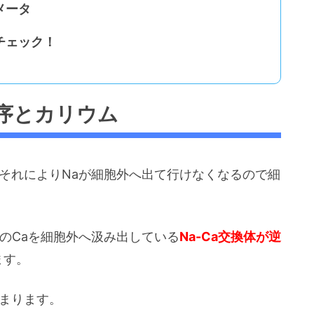
メータ
チェック！
序とカリウム
それによりNaが細胞外へ出て行けなくなるので細
のCaを細胞外へ汲み出している
Na-Ca交換体が逆
ます。
高まります。