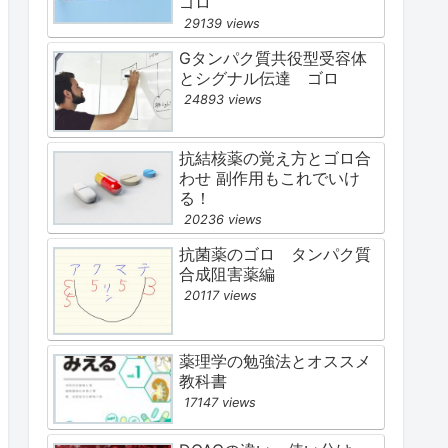
ゴロ
29139 views
Gタンパク質共役型受容体
とシグナル伝達 ゴロ
24893 views
抗結核薬の覚え方とゴロ合
わせ 副作用もこれでいけ
る！
20236 views
抗菌薬のゴロ タンパク質
合成阻害薬編
20117 views
薬理学の勉強法とオススメ
教科書
17147 views