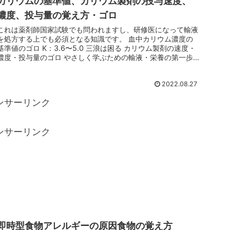
カリウムの基準値、カリウム製剤の投与速度、
濃度、投与量の覚え方・ゴロ
これは薬剤師国家試験でも問われますし、研修医になって輸液
を処方する上でも必須となる知識です。 血中カリウム濃度の
基準値のゴロ K：3.6〜5.0 三浪は困る カリウム製剤の速度・
濃度・投与量のゴロ やさしく学ぶための輸液・栄養の第一歩
（第3...
2022.08.27
ンサーリンク
ンサーリンク
即時型食物アレルギーの原因食物の覚え方