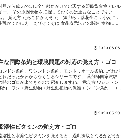
乳児から成人のほぼ全年齢にかけて出現する即時型食物アレル
ギー。 その原因食物を把握しておくのは重要なことですよ
ね。 覚え方 たらこにかえそ た：鶏卵ら：落花生こ：小麦に：
牛乳か：かにえ：えびそ：そば 食品表示法との関連 食物によ
るアレルギー...
2020.06.06
主な国際条約と環境問題の対応の覚え方・ゴロ
ロンドン条約、ワシントン条約、モントリオール条約…どれが
どれだったかわからなくなるシリーズです。 薬剤師国家試験
の時のゴロが出てきたので紹介しますね。 覚え方 ワシントン
条約：ワシ→野生動物→野生動植物の保護 ロンドン条約：ロ
ンドン→イギリ...
2020.05.29
脂溶性ビタミンの覚え方・ゴロ
脂溶性と水溶性ビタミンを覚えると、過剰摂取となるかどうか