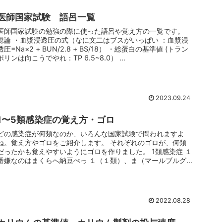
医師国家試験 語呂一覧
医師国家試験の勉強の際に使った語呂や覚え方の一覧です。
総論 ・血漿浸透圧の式（なに文二はブスがいっぱい ：血漿浸
透圧=Na×2 + BUN/2.8 + BS/18） ・総蛋白の基準値 (トラン
ポリンは向こうでやれ：TP 6.5~8.0） ...
2023.09.24
1〜5類感染症の覚え方・ゴロ
どの感染症が何類なのか、いろんな国家試験で問われますよ
ね。覚え方やゴロをご紹介します。 それぞれのゴロが、何類
だったかも覚えやすいようにゴロを作りました。 1類感染症 １
番嫌なのはまくらへ納豆ぺっ １（１類）、ま（マールブルグ
病）、く（クリ...
2022.08.28