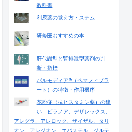
教科書
利尿薬の覚え方・ステム
研修医おすすめの本
肝代謝型と腎排泄型薬剤の判
断・指標
パルモディア®（ペマフィブラ
ート）の特徴・作用機序
花粉症（抗ヒスタミン薬）の違
い ビラノア、デザレックス、
アレグラ、アレロック、ザイザル、タリ
オン、アレジオン、エバステル、ジルテ