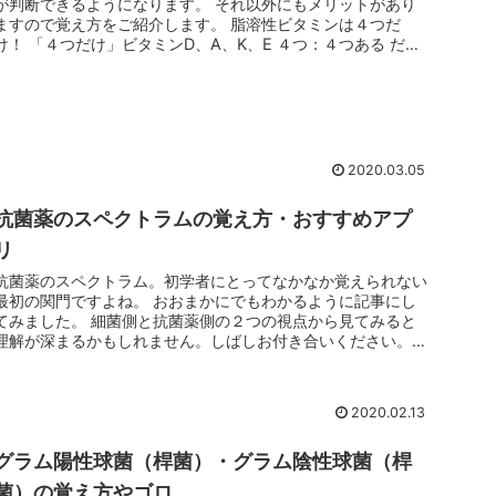
が判断できるようになります。 それ以外にもメリットがあり
ますので覚え方をご紹介します。 脂溶性ビタミンは４つだ
け！ 「４つだけ」ビタミンD、A、K、E ４つ：４つある だ
け：DAKE ...
2020.03.05
抗菌薬のスペクトラムの覚え方・おすすめアプ
リ
抗菌薬のスペクトラム。初学者にとってなかなか覚えられない
最初の関門ですよね。 おおまかにでもわかるように記事にし
てみました。 細菌側と抗菌薬側の２つの視点から見てみると
理解が深まるかもしれません。しばしお付き合いください。
医師国家試験 語...
2020.02.13
グラム陽性球菌（桿菌）・グラム陰性球菌（桿
菌）の覚え方やゴロ