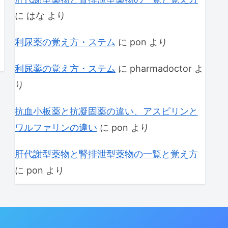
に
はな
より
利尿薬の覚え方・ステム
に
pon
より
利尿薬の覚え方・ステム
に
pharmadoctor
よ
り
抗血小板薬と抗凝固薬の違い、アスピリンと
ワルファリンの違い
に
pon
より
肝代謝型薬物と腎排泄型薬物の一覧と覚え方
に
pon
より