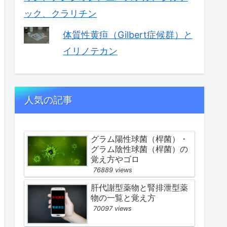
ック、クラリチン
体質性黄疸（Gilbert症候群）と
イリノテカン
人気の記事
グラム陽性球菌（桿菌）・
グラム陰性球菌（桿菌）の
覚え方やゴロ
76889 views
肝代謝型薬物と腎排泄型薬
物の一覧と覚え方
70097 views