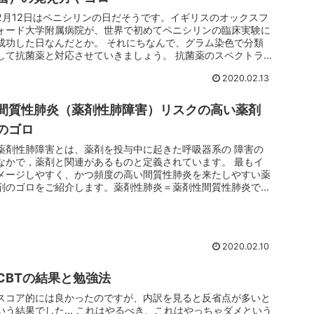
2月12日はペニシリンの日だそうです。イギリスのオックスフ
ォード大学附属病院が、世界で初めてペニシリンの臨床実験に
成功した日なんだとか。 それにちなんで、グラム染色で分類
して抗菌薬と対応させていきましょう。 抗菌薬のスペクトラ
ムの覚え方 医...
2020.02.13
間質性肺炎（薬剤性肺障害）リスクの高い薬剤
のゴロ
薬剤性肺障害とは、薬剤を投与中に起きた呼吸器系の 障害の
なかで，薬剤と関連があるものと定義されています。 最もイ
メージしやすく、かつ頻度の高い間質性肺炎を来たしやすい薬
剤のゴロをご紹介します。薬剤性肺炎＝薬剤性間質性肺炎で
す。 日本呼吸器学...
2020.02.10
CBTの結果と勉強法
スコア的には良かったのですが、内訳を見ると反省点が多いと
いう結果でした… これはやるべき、これはやっちゃダメという