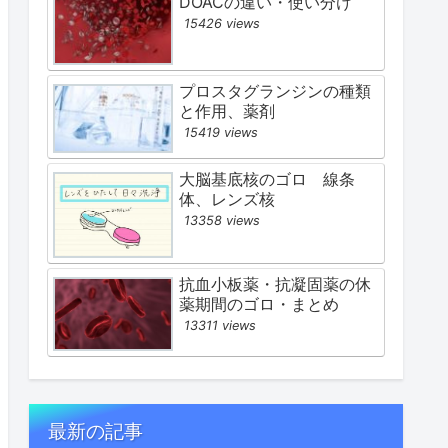
DOACの違い・使い分け
15426 views
プロスタグランジンの種類
と作用、薬剤
15419 views
大脳基底核のゴロ 線条
体、レンズ核
13358 views
抗血小板薬・抗凝固薬の休
薬期間のゴロ・まとめ
13311 views
最新の記事