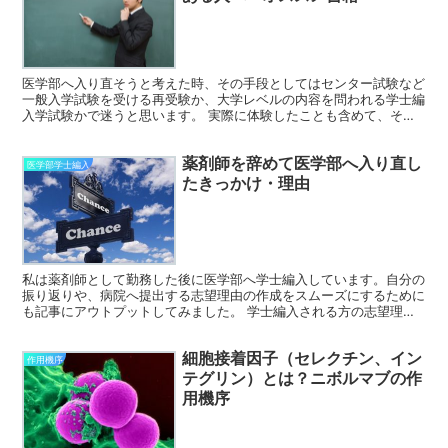
医学部へ入り直そうと考えた時、その手段としてはセンター試験など
一般入学試験を受ける再受験か、大学レベルの内容を問われる学士編
入学試験かで迷うと思います。 実際に体験したことも含めて、その
違いを簡単にまとめてみました。参考にしてみてください。...
薬剤師を辞めて医学部へ入り直し
医学部学士編入
たきっかけ・理由
私は薬剤師として勤務した後に医学部へ学士編入しています。自分の
振り返りや、病院へ提出する志望理由の作成をスムーズにするために
も記事にアウトプットしてみました。 学士編入される方の志望理由
書の作成の参考にもなるかもしれません。 ※薬剤師の先生...
細胞接着因子（セレクチン、イン
作用機序
テグリン）とは？ニボルマブの作
用機序