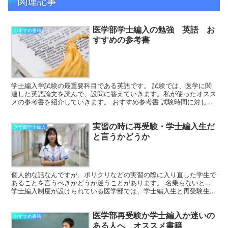
関連記事
医学部学士編入の勉強 英語 お
おすすめ書籍
すすめの参考書
学士編入学試験の最重要科目である英語です。 試験では、医学に関
連した英語論文を読んで、設問に答えていきます。私が使ったオスス
メの参考書を紹介していきます。 おすすめ参考書 試験時間に対して
論文の文章の数が多いので、早く読んで解答していく必要...
実習の時に再受験・学士編入生だ
医学部学士編入
と言うかどうか
個人的な話なんですが、ポリクリなどの実習の際に入り直した学生で
あることを言うべきかどうか迷うことがあります。 名乗らないと…
学士編入制度が設けられている医学部では、学士編入生と再受験生合
わせると学年全体の約1〜2割に達することもあります。...
医学部再受験か学士編入か迷いの
おすすめ書籍
ある人へ オススメ書籍