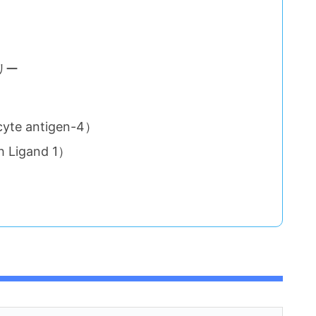
リー
yte antigen-4）
h Ligand 1）