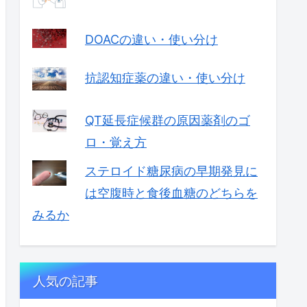
DOACの違い・使い分け
抗認知症薬の違い・使い分け
QT延長症候群の原因薬剤のゴ
ロ・覚え方
ステロイド糖尿病の早期発見に
は空腹時と食後血糖のどちらを
みるか
人気の記事