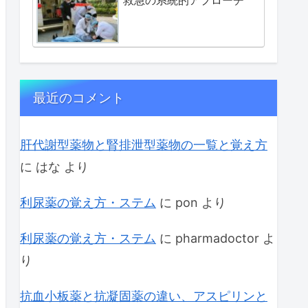
最近のコメント
肝代謝型薬物と腎排泄型薬物の一覧と覚え方
に
はな
より
利尿薬の覚え方・ステム
に
pon
より
利尿薬の覚え方・ステム
に
pharmadoctor
よ
り
抗血小板薬と抗凝固薬の違い、アスピリンと