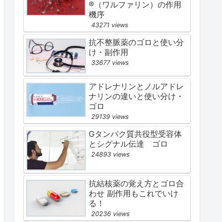
®（ワルファリン）の作用
機序
43271 views
抗不整脈薬のゴロと使い分
け・副作用
33677 views
アドレナリンとノルアドレ
ナリンの違いと使い分け・
ゴロ
29139 views
Gタンパク質共役型受容体
とシグナル伝達 ゴロ
24893 views
抗結核薬の覚え方とゴロ合
わせ 副作用もこれでいけ
る！
20236 views