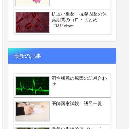
抗血小板薬・抗凝固薬の休
薬期間のゴロ・まとめ
13311 views
最新の記事
洞性頻脈の原因の語呂合わ
せ
医師国家試験 語呂一覧
救急の系統的アプローチ