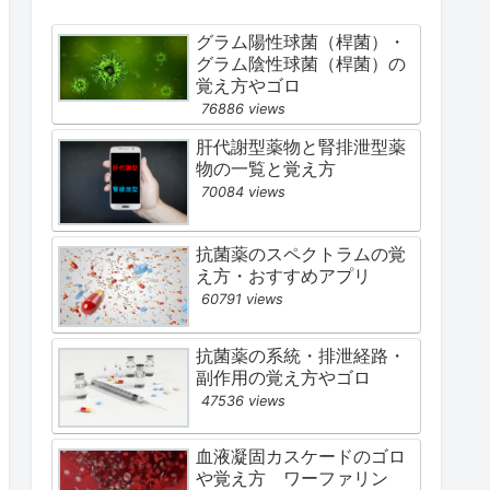
グラム陽性球菌（桿菌）・
グラム陰性球菌（桿菌）の
覚え方やゴロ
76886 views
肝代謝型薬物と腎排泄型薬
物の一覧と覚え方
70084 views
抗菌薬のスペクトラムの覚
え方・おすすめアプリ
60791 views
抗菌薬の系統・排泄経路・
副作用の覚え方やゴロ
47536 views
血液凝固カスケードのゴロ
や覚え方 ワーファリン