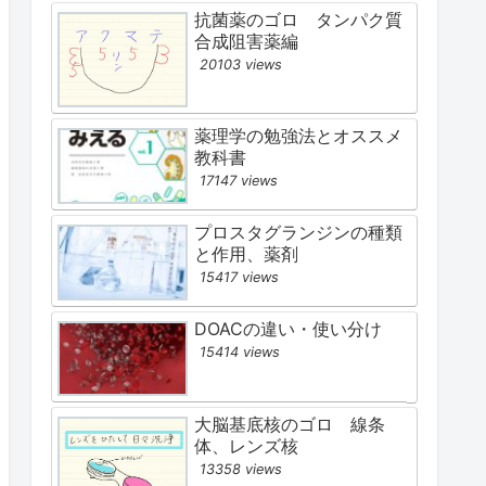
抗菌薬のゴロ タンパク質
合成阻害薬編
20103 views
薬理学の勉強法とオススメ
教科書
17147 views
プロスタグランジンの種類
と作用、薬剤
15417 views
DOACの違い・使い分け
15414 views
大脳基底核のゴロ 線条
体、レンズ核
13358 views