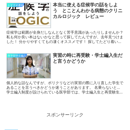
本当に使える症候学の話をしよ
おすすめ書籍
う とことんわかる病態のクリニ
カルロジック レビュー
症候学は範囲が全身だしなんとなく苦手意識があったりしませんか？
私も何か良い本はないかなと思って探してたんですが、去年見つけま
した！ 分かりやすくてもの凄くオススメです！ 探してたどり着いた
経緯 疾患の知識も付いてきて、医師国家試験の過去問...
実習の時に再受験・学士編入生だ
医学部学士編入
と言うかどうか
個人的な話なんですが、ポリクリなどの実習の際に入り直した学生で
あることを言うべきかどうか迷うことがあります。 名乗らないと…
学士編入制度が設けられている医学部では、学士編入生と再受験生合
わせると学年全体の約1〜2割に達することもあります。...
スポンサーリンク