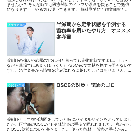
ませんか？ そんな時でも医療関係のドラマや漫画を観ることで勉強
になりますし、やる気も湧いてきます。 脳科学的にも作業興奮とい
う、やりはじめたら楽しくなってくる現象もありますし、楽...
半減期から定常状態を予測する
おすすめ書籍
蓄積率を用いたやり方 オススメ
参考書
薬剤師の強みや武器の1つは何と言っても薬物動態ですよね。 しかし
ながら現場ではあまりゆっくりとPubMedで文献を探す時間もないで
すし、添付文書から情報を読み取れるに越したことはありません。
定常状態ではどんな濃度になっているのか、推測する...
OSCEの対策・問診のゴロ
OSCE・手技
薬剤師として在宅訪問をしていた時にバイタルサインをとっていまし
たが、医学部のOSCEでも身体診察の手技が問われました。 私が行っ
たOSCE対策について書きました。 使った教材 ・診察と手技がみえ
る vol.1 この本には多くの画像で手技とそ...