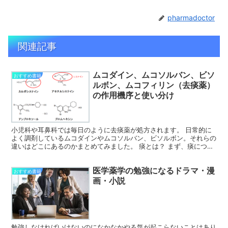
pharmadoctor
関連記事
ムコダイン、ムコソルバン、ビソ
おすすめ書籍
ルボン、ムコフィリン（去痰薬）
の作用機序と使い分け
小児科や耳鼻科では毎日のように去痰薬が処方されます。 日常的に
よく調剤しているムコダインやムコソルバン、ビソルボン。それらの
違いはどこにあるのかまとめてみました。 痰とは？ まず、痰につい
ておさらいです。 痰は主に気管支の杯細胞から分泌され...
医学薬学の勉強になるドラマ・漫
おすすめ書籍
画・小説
勉強しなければいけないのになかなかやる気が起こらないことはあり