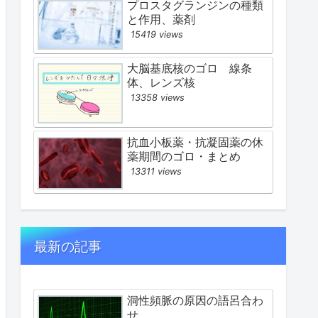
プロスタグランジンの種類
と作用、薬剤
15419 views
大脳基底核のゴロ 線条
体、レンズ核
13358 views
抗血小板薬・抗凝固薬の休
薬期間のゴロ・まとめ
13311 views
最新の記事
洞性頻脈の原因の語呂合わ
せ