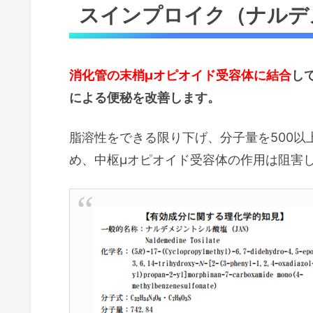
スインプロイク（ナルデ
消化管の末梢μオピオイド受容体に結合
し
による便秘を改善します。
脂溶性をできる限り下げ、分子量を500
め、中枢μオピオイド受容体の作用は阻害