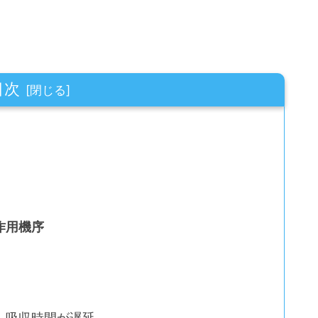
目次
作用機序
、吸収時間が遅延