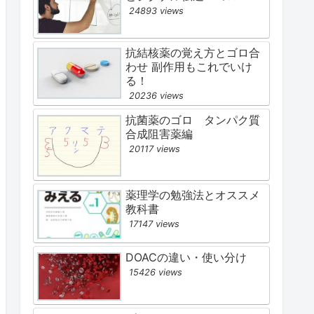
24893 views
抗結核薬の覚え方とゴロ合
わせ 副作用もこれでいけ
る！
20236 views
抗菌薬のゴロ タンパク質
合成阻害薬編
20117 views
薬理学の勉強法とオススメ
教科書
17147 views
DOACの違い・使い分け
15426 views