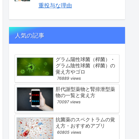
重投与な理由
人気の記事
グラム陽性球菌（桿菌）・
グラム陰性球菌（桿菌）の
覚え方やゴロ
76889 views
肝代謝型薬物と腎排泄型薬
物の一覧と覚え方
70097 views
抗菌薬のスペクトラムの覚
え方・おすすめアプリ
60805 views