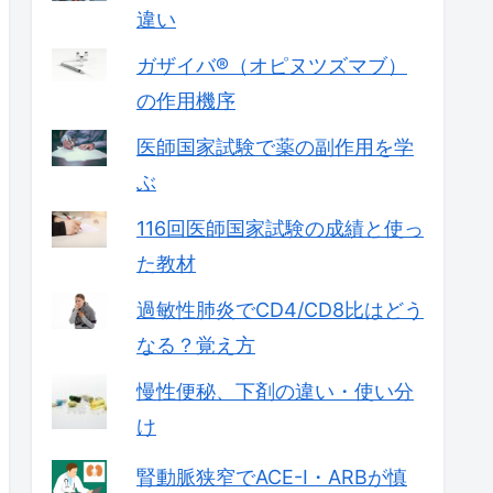
違い
ガザイバ®（オピヌツズマブ）
の作用機序
医師国家試験で薬の副作用を学
ぶ
116回医師国家試験の成績と使っ
た教材
過敏性肺炎でCD4/CD8比はどう
なる？覚え方
慢性便秘、下剤の違い・使い分
け
腎動脈狭窄でACE-I・ARBが慎