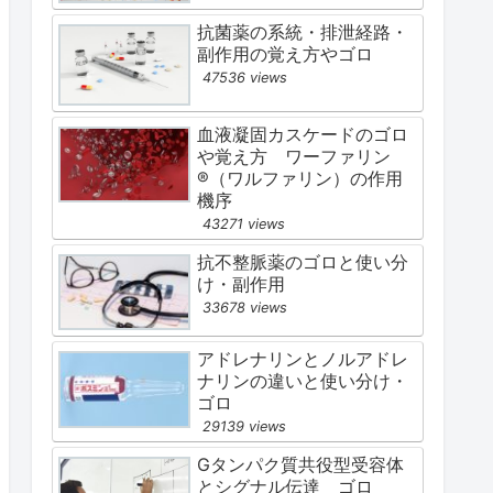
抗菌薬の系統・排泄経路・
副作用の覚え方やゴロ
47536 views
血液凝固カスケードのゴロ
や覚え方 ワーファリン
®（ワルファリン）の作用
機序
43271 views
抗不整脈薬のゴロと使い分
け・副作用
33678 views
アドレナリンとノルアドレ
ナリンの違いと使い分け・
ゴロ
29139 views
Gタンパク質共役型受容体
とシグナル伝達 ゴロ