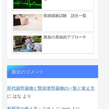
医師国家試験 語呂一覧
救急の系統的アプローチ
最近のコメント
肝代謝型薬物と腎排泄型薬物の一覧と覚え方
に
はな
より
利尿薬の覚え方・ステム
に
pon
より