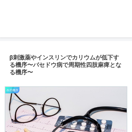
β刺激薬やインスリンでカリウムが低下す
る機序〜バセドウ病で周期性四肢麻痺とな
る機序〜
作用機序