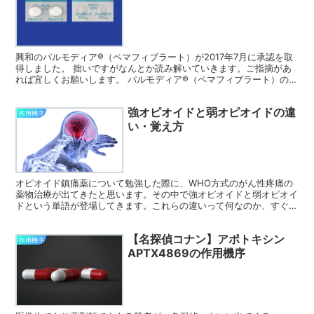
興和のパルモディア®（ペマフィブラート）が2017年7月に承認を取
得しました。 拙いですがなんとか読み解いていきます。ご指摘があ
れば宜しくお願いします。 パルモディア®（ペマフィブラート）の作
用機序 PPARα（ペルオキシソーム増殖剤活性化...
強オピオイドと弱オピオイドの違
作用機序
い・覚え方
オピオイド鎮痛薬について勉強した際に、WHO方式のがん性疼痛の
薬物治療が出てきたと思います。その中で強オピオイドと弱オピオイ
ドという単語が登場してきます。これらの違いって何なのか、すぐに
思い浮かびますか？ 私はパッと出てこなかったのでまとめ...
【名探偵コナン】アポトキシン
作用機序
APTX4869の作用機序