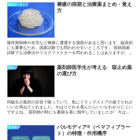
褥瘡の病期と治療薬まとめ・覚え
勉強法・覚え方
方
慢性期病棟や在宅など褥瘡に遭遇する場面があると思います。臨床的
にも重要なため、国家試験でも問われやすいところです。 医師国家
試験でも治療法やリスクファクターを問われることはありますが、具
体的な治療薬についてきかれることはあまりないので記事に...
薬剤師医学生が考える 咳止め薬
呼吸器
の選び方
同級生が風邪の症状で困っていて、私にドラッグストアの薬でどれが
いいか尋ねてくれました。やはりどれを選んだらいいかわかりにくい
ですよね。 薬剤師の時にも書籍を基に独学していましたが、今は呼
吸器も終わって知識がアップグレードされたので、記事にま...
パルモディア®（ペマフィブラー
作用機序
ト）の特徴・作用機序