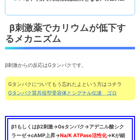
β刺激薬でカリウムが低下す
るメカニズム
β刺激からの反応はGタンパクです。
Gタンパクについてもう忘れたよという方はコチラ
Gタンパク質共役型受容体とシグナル伝達 ゴロ
β1もしくはβ2刺激→Gsタンパク→アデニル酸シク
ラーゼ→cAMP上昇→
Na/K ATPase活性化
→Kが細