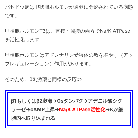
バセドウ病は甲状腺ホルモンが過剰に分泌されている病態
です。
甲状腺ホルモンT3は、直接・間接の両方でNa/K ATPase
を活性化します。
甲状腺ホルモンはアドレナリン受容体の数を増やす（アッ
プレギュレーション）作用があります。
そのため、β刺激薬と同様の反応の
β1もしくはβ2刺激→Gsタンパク→アデニル酸シク
ラーゼ→cAMP上昇→
Na/K ATPase活性化
→Kが細
胞内へ取り込まれる