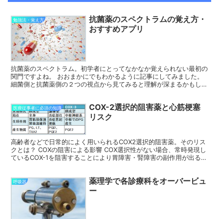
抗菌薬のスペクトラムの覚え方・
勉強法・覚え方
おすすめアプリ
抗菌薬のスペクトラム。初学者にとってなかなか覚えられない最初の
関門ですよね。 おおまかにでもわかるように記事にしてみました。
細菌側と抗菌薬側の２つの視点から見てみると理解が深まるかもしれ
ません。しばしお付き合いください。 医師国家試験 語...
COX-2選択的阻害薬と心筋梗塞
医療従事者に必須の知識
リスク
高齢者などで日常的によく用いられるCOX2選択的阻害薬。そのリス
クとは？ COXの阻害による影響 COX選択性がない場合、常時発現し
ているCOX-1を阻害することにより胃障害・腎障害の副作用が出る。
COX-2選択的阻害薬はCOX-1を阻害...
薬理学で各診療科をオーバービュ
呼吸器
ー