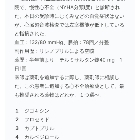
院で、慢性心不全（NYHA分類Ⅰ度）と診断され
た。本日の受診時にむくみなどの自覚症状はない
が、心臓超音波検査では左室機能が低下している
と指摘された。
血圧：132/80 mmHg、脈拍：78回／分整
副作用歴：リシノプリルによる空咳
薬歴：半年前より テルミサルタン錠40 mg 1
日1回
医師は薬剤を追加するに際し、薬剤師に相談し
た。この患者に追加する心不全治療薬として、最
も推奨される薬物はどれか。１つ選べ。
１
ジゴキシン
２
フロセミド
３
カプトプリル
４
カルベジロール