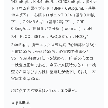
142mEq/L，K 4.4mEq/L，Cl 108mEq/L，脳性ナ
トリウム利尿ペプチド〈BNP〉696pg/mL（基準
18.4以下），心筋トロポニンT 0.14（基準0.01以
下），CK-MB 5U/L（基準20以下）。CRP
0.3mg/dL。動脈血ガス分析（room air）：pH
－
7.4，PaCO
38Torr，PaO
83Torr，HCO
2
2
3
24mEq/L。胸部エックス線写真で心胸郭比は3か
月前に53％，受診時58％。心電図で高電位と
V5，V6の軽度ST低下を認める。1年前の心エコ
ー検査は正常である。今回の来院時の心エコー検
査で左室はびまん性に壁運動が低下しており，左
室駆出率は35％。
現時点での治療薬はどれか。
3つ選べ
。
ａ
β遮断薬