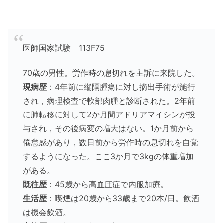
医師国家試験 113F75
70歳の男性。労作時の息切れを主訴に来院した。
現病歴
：4年前に縦隔腫瘍に対し摘出手術が施行
され，病理検査で軟部肉腫と診断された。2年前
に肺転移に対して2か月間アドリアマイシンが投
与され，その後病変の増大はない。1か月前から
倦怠感があり，数日前から労作時の息切れを自覚
するようになった。ここ3か月で3kgの体重増加
がある。
既往歴
：45歳から高血圧症で内服加療。
生活歴
：喫煙は20歳から33歳まで20本/日。飲酒
は機会飲酒。