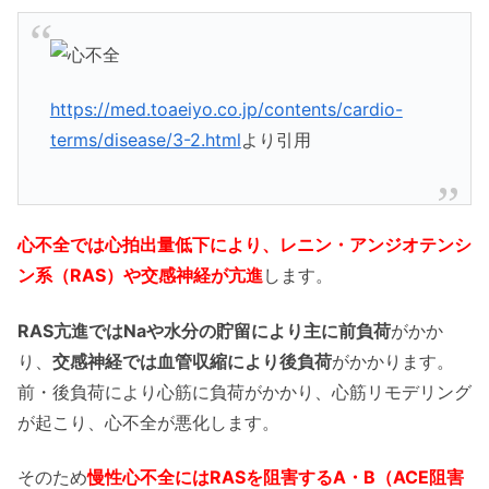
https://med.toaeiyo.co.jp/contents/cardio-
terms/disease/3-2.html
より引用
心不全では心拍出量低下により、レニン・アンジオテンシ
ン系（RAS）や交感神経が亢進
します。
RAS亢進ではNaや水分の貯留により主に前負荷
がかか
り、
交感神経では血管収縮により後負荷
がかかります。
前・後負荷により心筋に負荷がかかり、心筋リモデリング
が起こり、心不全が悪化します。
そのため
慢性心不全にはRASを阻害するA・B（ACE阻害