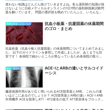
使わない知識はどんどん抜けていきますよね。私も薬剤師の知識が抜
けないように日経メディカルオンラインの1日1問の薬剤師国家試験問
題を解いています。 問題の選択肢を眺めていたらふと、いろんな知
識とリンクするなぁと気付きました。 この問題です。 ...
抗血小板薬・抗凝固薬の休薬期間
医療従事者に必須の知識
のゴロ・まとめ
抗血栓薬（抗血小板と抗凝固薬）の休薬期間についてまとめてみまし
た。 以下のガイドラインを参照して作成しましたが、あくまでも目
安です！ 各病院で細かいところが異なっているため各病院の取り決
めに従ってください。 参照したガイドライン ・循環器疾...
ACE-IとARBの違いとサルコイド
免疫・膠原病
ーシス
臓器保護作用があり広く用いられるACE阻害薬とARB。 これらの違
いはどこにあるのでしょうか？ ACE阻害薬とARBの違い ACE-I ARB
作用機序 ACEを阻害しAT1・AT2産生の低下 AT1受容体をブロック
標的細胞 血管内皮細胞...