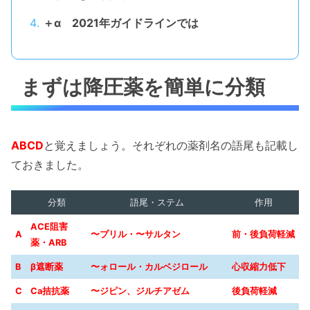
＋α 2021年ガイドラインでは
まずは降圧薬を簡単に分類
ABCD
と覚えましょう。それぞれの薬剤名の語尾も記載し
ておきました。
分類
語尾・ステム
作用
ACE阻害
A
〜プリル・〜サルタン
前・後負荷軽減
薬・ARB
B
β遮断薬
〜ォロール・カルベジロール
心収縮力低下
C
Ca拮抗薬
〜ジピン、ジルチアゼム
後負荷軽減