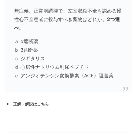
無症候、正常洞調律で、左室収縮不全を認める慢
性心不全患者に投与すべき薬物はどれか。
2つ選
べ
。
ａ
α遮断薬
ｂ
β遮断薬
ｃ
ジギタリス
ｄ
心房性ナトリウム利尿ペプチド
ｅ
アンジオテンシン変換酵素〈ACE〉阻害薬
正解・解説はこちら