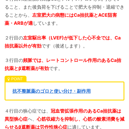
ること、また後負荷を下げることで肥大を抑制・退縮でき
ることから、
左室肥大の病態にはCa拮抗薬とACE阻害
薬・ARBが適
しています。
２行目の
左室駆出率（LVEF)が低下した心不全では、Ca
拮抗薬以外が有効
です（後述します）。
３行目の
頻脈では、レートコントロール作用のあるCa拮
抗薬とβ遮断薬が有効
です。
抗不整脈薬のゴロと使い分け・副作用
４行目の狭心症では、
冠血管拡張作用のあるCa拮抗薬は
異型狭心症
へ、
心筋収縮力を抑制し、心筋の酸素消費を減
らせるβ遮断薬は労作性狭心症
に適しています。